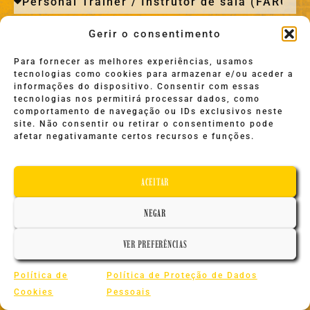
Envia o teu CV:
Gerir o consentimento
Para fornecer as melhores experiências, usamos
tecnologias como cookies para armazenar e/ou aceder a
FALA-NOS UM POUCO SOBRE TI!
informações do dispositivo. Consentir com essas
tecnologias nos permitirá processar dados, como
comportamento de navegação ou IDs exclusivos neste
site. Não consentir ou retirar o consentimento pode
afetar negativamante certos recursos e funções.
ACEITAR
ENVIAR
NEGAR
VER PREFERÊNCIAS
VOLTAR PARA SITE PRINCIPAL
Política de
Política de Proteção de Dados
Cookies
Pessoais