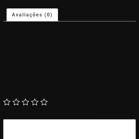
Avaliações (0)
Avaliações
Ainda não existem avaliações.
Seja o primeiro a avaliar “1ª Mensalidade 50€
+ Seguro Anual 10€”
O seu endereço de email não será publicado.
Campos obrigatórios marcados com
*
A sua classificação
*
A sua avaliação sobre o produto
*