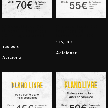
1ª Mensalidade 70€
1ª Mensalidade 55€ +
(Lisboa) + Inscrição
Inscrição 50€ +
50€ + Seguro Anual
Seguro Anual 10€
10€
115,00
€
130,00
€
Adicionar
Adicionar