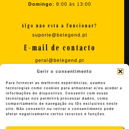
Domingo:
8:00 às 13:00
Algo não está a funcionar?
suporte@belegend.pt
E-mail de contacto
geral@belegend.pt
Gerir o consentimento
SEGUE O LEGEND
Para fornecer as melhores experiências, usamos
tecnologias como cookies para armazenar e/ou aceder a
+351911164900
informações do dispositivo. Consentir com essas
tecnologias nos permitirá processar dados, como
@belegend.pt
comportamento de navegação ou IDs exclusivos neste
site. Não consentir ou retirar o consentimento pode
@belegend.pt
afetar negativamante certos recursos e funções.
@legendgym