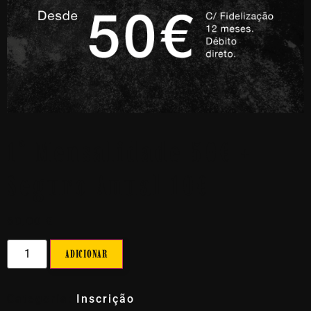
1ª Mensalidade 50€ +
Seguro Anual 10€
60,00
€
ADICIONAR
Categoria:
Inscrição