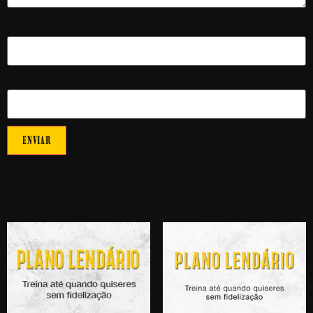
Nome
*
Email
*
Produtos Relacionados