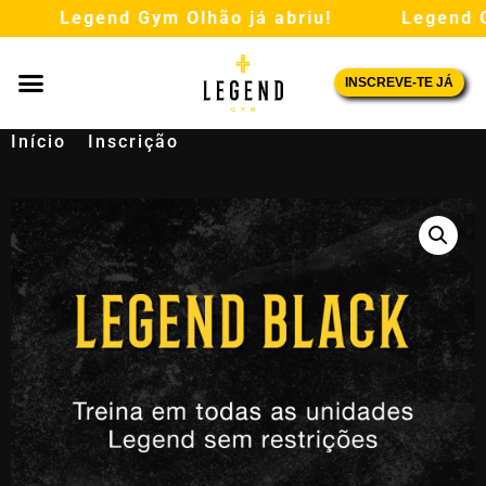
Legend Gym Olhão já abriu!
Legend Gy
INSCREVE-TE JÁ
Início
/
Inscrição
/ 1ª Mensalidade 50€ +
Seguro Anual 10€