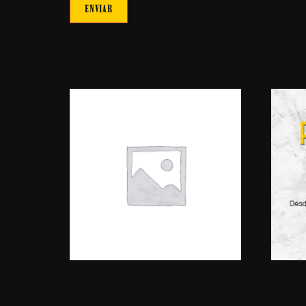
Produtos Relacionados
Inscrição e Seguro – Be
1ª Me
Legend
(Lisb