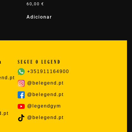
60,00
€
Adicionar
a
SEGUE O LEGEND
+351911164900
nd.pt
@belegend.pt
@belegend.pt
@legendgym
.pt
@belegend.pt