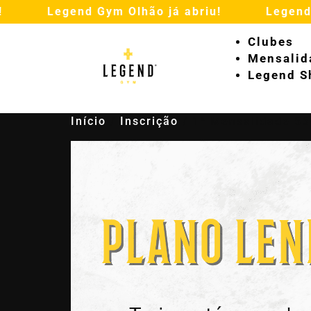
Legend Gym Olhão já abriu!
Legend Gym
Clubes
Mensalid
Legend S
Início
/
Inscrição
/ 1ª Mensalidade 55