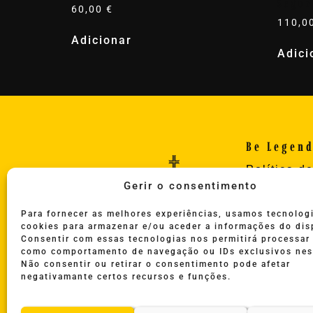
Segur
60,00
€
110,0
Adicionar
Adici
Be Legen
Política d
Gerir o consentimento
Privacida
Política d
Para fornecer as melhores experiências, usamos tecnolo
Termos e 
cookies para armazenar e/ou aceder a informações do dis
de Utiliza
Consentir com essas tecnologias nos permitirá processar
como comportamento de navegação ou IDs exclusivos nest
Serviço
Não consentir ou retirar o consentimento pode afetar
Copyright
negativamante certos recursos e funções.