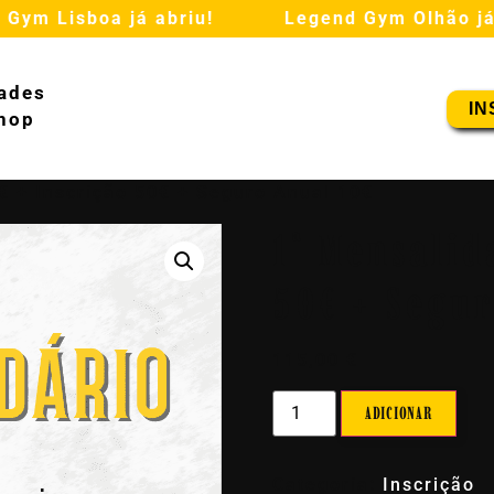
 Lisboa já abriu!
Legend Gym Olhão já abr
ades
IN
hop
€ + Inscrição 50€ + Seguro Anual 10€
1ª Mensalid
50€ + Segur
115,00
€
ADICIONAR
Categoria:
Inscrição