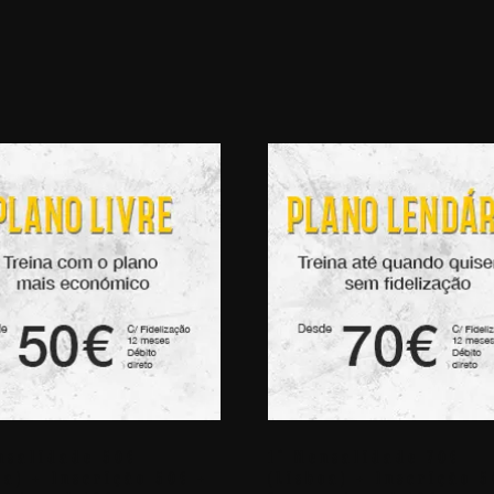
nsalidade 50€
1ª Mensalidade 70€
oa) + Inscrição 50€ +
(Lisboa) + Inscrição 5