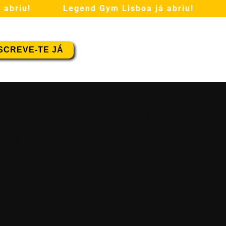
iu!
Legend Gym Lisboa já abriu!
Leg
SCREVE-TE JÁ
ade 55€ + Inscrição
o Anual 10€