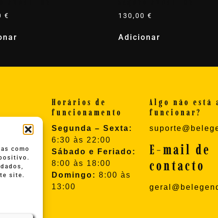
o Anual 10€
Seguro Anual 10€
0
€
130,00
€
onar
Adicionar
d
Horários de
Algo não está 
funcionamento
funcionar?
e
Segunda – Sexta:
suporte@belege
de
6:30 às 22:00
e Cookies
E-mail de
gias como
Sábado e Feriado:
Condições
positivo.
contacto
8:00 às 18:00
ção e
 dados,
Domingo:
8:00 às
e site.
13:00
geral@belegend
 2023 ©